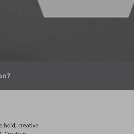
on?
e bold, creative
. Creating