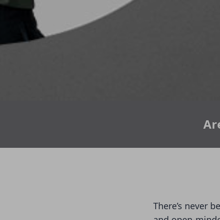
Ar
There’s never be
and open-minde