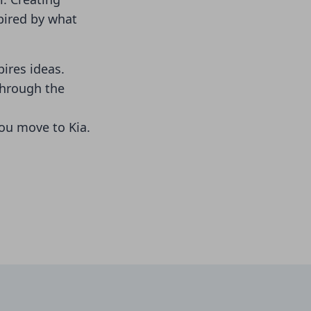
spired by what
ires ideas.
through the
you move to Kia.