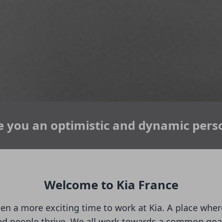
e you an optimistic and dynamic pers
Welcome to Kia France
en a more exciting time to work at Kia. A place wher
d people thrive. We all work towards a common goal