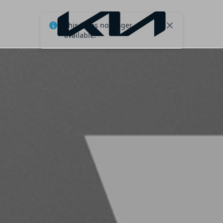
This job is no longer
Close
available.